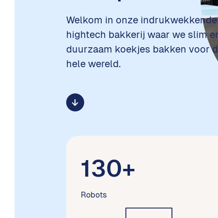
Welkom in onze indrukwekkende
hightech bakkerij waar we slim e
duurzaam koekjes bakken voor 
hele wereld.
arrow_downward_alt
130+
Robots