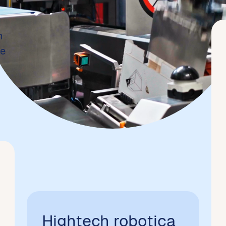
n
de
Hightech robotica