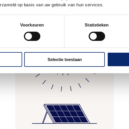
erzameld op basis van uw gebruik van hun services.
Oppervlakte
De fabriek van de toekomst, waar
Voorkeuren
Statistieken
robots, AGV's en de nieuwste
technieken samenkomen. Powered by
zonnepanelen.
Selectie toestaan