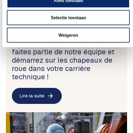
Alles toestaan
Selectie toestaan
Travailler et apprendre dans le
Weigeren
domaine de la technologie :
faites partie de notre équipe et
démarrez sur les chapeaux de
roue dans votre carrière
technique !
Lire la suite