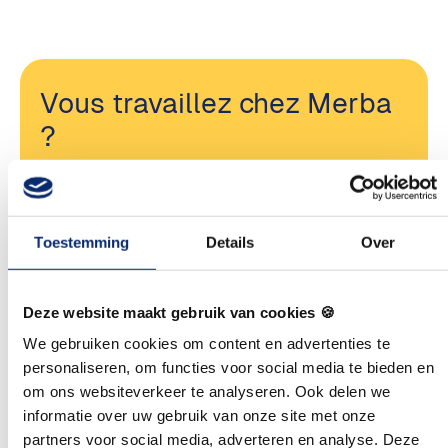
Vous travaillez chez Merba
?
Bonjour, comme c'est gentil que vous vous
intéressiez à Royal Merba en tant qu'employeur !
Jetez un coup d'œil à notre site Web de carrière
Toestemming
Details
Over
pour tous nos postes vacants actuels.
Deze website maakt gebruik van cookies 🍪
Solliciteer
We gebruiken cookies om content en advertenties te
personaliseren, om functies voor social media te bieden en
om ons websiteverkeer te analyseren. Ook delen we
informatie over uw gebruik van onze site met onze
Histoire
partners voor social media, adverteren en analyse. Deze