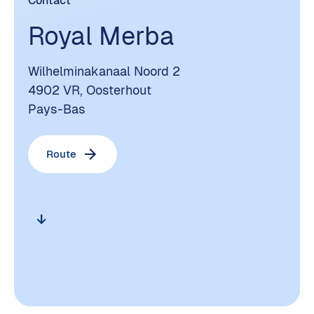
Contact
Royal Merba
Wilhelminakanaal Noord 2
4902 VR, Oosterhout
Pays-Bas
Route
arrow_downward_alt