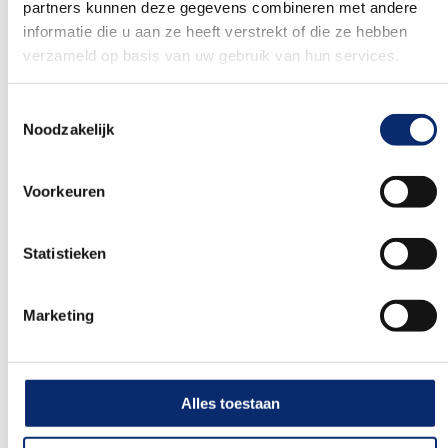
Historia
partners kunnen deze gegevens combineren met andere
informatie die u aan ze heeft verstrekt of die ze hebben
¿Merba no le suena mucho ? Sin embargo,
verzameld op basis van uw gebruik van hun services.
estamos seguros de que conoce nuestras
galletas. Verá nuestras galletas sobre todo con
Toestemmingsselectie
marca privada en las tiendas. En 2020, nos
Noodzakelijk
concedieron la denominación Real. Un logro
supremo para nuestra empresa familiar, que lleva
más de 100 años desarrollando, produciendo y
Voorkeuren
envasando las galletas más sabrosas para
clientes de todo el mundo. Bajo nuestra
Statistieken
denominación Royal, 360 compañeros siguen
construyendo cada día nuestra moderna
galletería.
Marketing
Continua leyendo
Alles toestaan