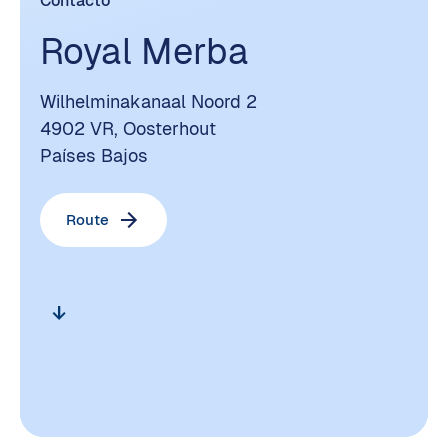
Contacto
Royal Merba
Wilhelminakanaal Noord 2
4902 VR, Oosterhout
Países Bajos
Route
arrow_downward_alt